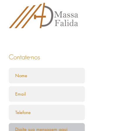
Início
Notícias
Administrador Judicial
Informações aos Credores
Contato
Atos Processuais
Leilões
Parceiros
Contate-nos